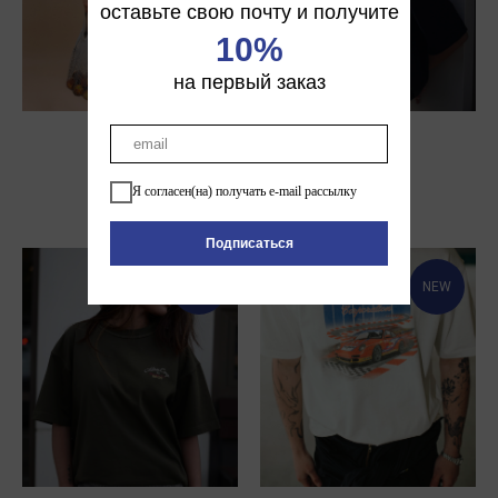
оставьте свою почту и получите
10%
на первый заказ
T-SHIRT
T-SHIRT
6 200
р.
6 400
р.
Я согласен(на) получать e-mail рассылку
Подписаться
NEW
NEW