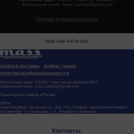
Электронная почта: mass.corporat@gmail.com
Политика конфиденциальности
Html code will be here
ОПЛАТА И ДОСТАВКА
ВОЗВРАТ ТОВАРА
ПОЛИТИКА КОНФИДЕНЦИАЛЬНОСТИ
Фактический адрес: 302020, г.Орел, улица Цветаева 2Б/2
Электронная почта: mass.corporat@gmail.com
Производство одежды в России.
Offline:
Санкт-Петербург: Лиговский пр., 30А, ТРЦ «Галерея», пространство Freedom
Екатеринбург: ул. Малышева д.71, Универмаг «Большой»
Контакты: