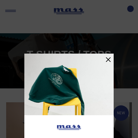
GHBDTN FYLHTQ
T-SHIRTS / TOPS
NEW