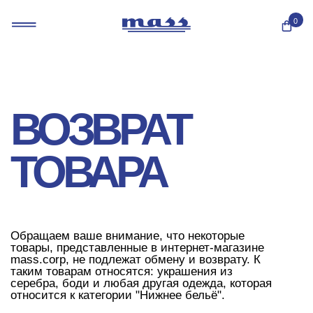
GHBDTN FYLHTQ
0
ВОЗВРАТ
ТОВАРА
Обращаем ваше внимание, что некоторые
товары, представленные в интернет-магазине
mass.corp, не подлежат обмену и возврату. К
таким товарам относятся: украшения из
серебра, боди и любая другая одежда, которая
относится к категории "Нижнее бельё".
Возврат и обмен возможен, если вы
обнаружили недостатки, которые возникли до
носки изделий.
Вернуть другие категории товаров надлежащего
качества можно, если сохранены их товарный
вид, фабричные ярлыки, этикетки,
потребительские свойства, а также документ,
подтверждающий факт покупки указанного
товара. Нельзя вернуть товар, бывший в
употреблении**.